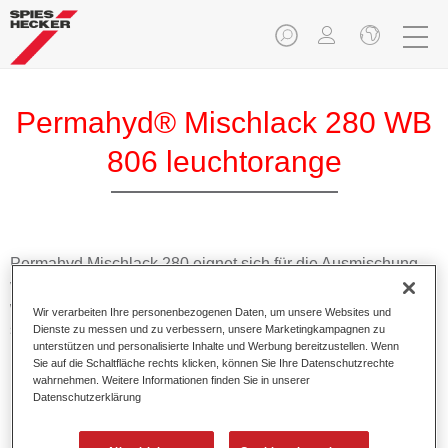
Permahyd® Mischlack 280 WB
806 leuchtorange
Permahyd Mischlack 280 eignet sich für die Ausmischung
von Permahyd Perlmutt Basislack 285, einem hochwertigen
wasserverdünnbaren Basislacksystem. Es basiert auf einer
Wir verarbeiten Ihre personenbezogenen Daten, um unsere Websites und
speziellen PU-Dispersionstechnologie für Uni- und
Dienste zu messen und zu verbessern, unsere Marketingkampagnen zu
unterstützen und personalisierte Inhalte und Werbung bereitzustellen. Wenn
Effektlackierungen.
Sie auf die Schaltfläche rechts klicken, können Sie Ihre Datenschutzrechte
wahrnehmen. Weitere Informationen finden Sie in unserer
Datenschutzerklärung
Produktmerkmale
Ermöglicht eine einfache und schnelle Verarbeitung in
1,5 Spritzgängen.