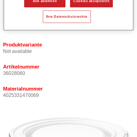
Alle ablehnen
Cookies akzeptieren
Bietet ein gutes Standvermögen.
Verfügt über ein hohes Deckvermögen.
Ihre Datenschutzrechte
Besitzt eine hohe Farbtongenauigkeit.
Kann mit Permasolid HS Klarlack überlackiert werden.
Produktvariante
Not available
Artikelnummer
36028060
Materialnummer
4025331470069