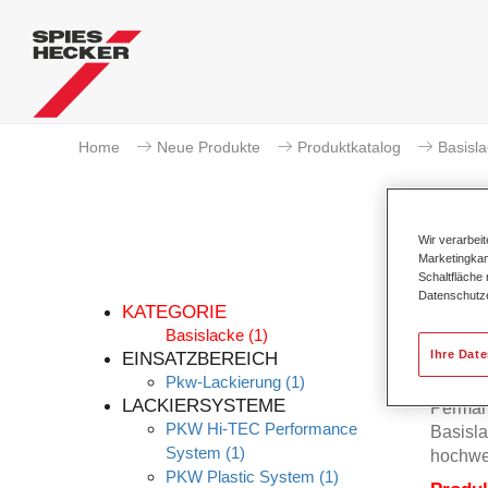
Home
Neue Produkte
Produktkatalog
Basisl
Wir verarbei
Marketingkam
Schaltfläche
Datenschutz
KATEGORIE
Basislacke
(1)
Ihre Dat
EINSATZBEREICH
Pkw-Lackierung
(1)
Der Per
LACKIERSYSTEME
Permah
PKW Hi-TEC Performance
Basisla
System
(1)
hochwe
PKW Plastic System
(1)