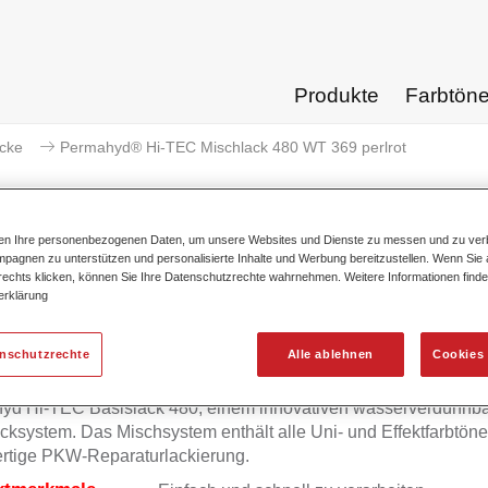
Produkte
Farbtön
acke
Permahyd® Hi-TEC Mischlack 480 WT 369 perlrot
ten Ihre personenbezogenen Daten, um unsere Websites und Dienste zu messen und zu ver
pagnen zu unterstützen und personalisierte Inhalte und Werbung bereitzustellen. Wenn Sie a
 rechts klicken, können Sie Ihre Datenschutzrechte wahrnehmen. Weitere Informationen finde
Permahyd® Hi-TEC Mischlack 
erklärung
enschutzrechte
Alle ablehnen
Cookies 
mahyd Hi-TEC Mischlack 480 eignet sich für die Ausmischung
yd Hi-TEC Basislack 480, einem innovativen wasserverdünnb
cksystem. Das Mischsystem enthält alle Uni- und Effektfarbtöne 
rtige PKW-Reparaturlackierung.