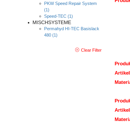
Produ
PKW Speed Repair System
(1)
Speed-TEC
(1)
MISCHSYSTEME
Permahyd HI-TEC Basislack
480
(1)
Clear Filter
Produk
Artik
Mater
Produk
Artik
Mater