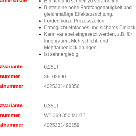
ktmerkmale
Einfach und schnell zu verarbeiten.
Bietet eine hohe Farbtongenauigkeit und
gleichmäßige Effektausrichtung.
Fördert kurze Prozesszeiten.
Ermöglicht einfaches und sicheres Einlack
Kann variabel eingesetzt werden, z.B. für
Innenraum-, Mehrschicht- und
Mehrfarbenlackierungen.
Ist sehr ergiebig.
tvariante
0.25LT
elnummer
36103690
ialnummer
4025331468356
tvariante
0.35LT
elnummer
WT 369 350 ML BT
ialnummer
4025331490159