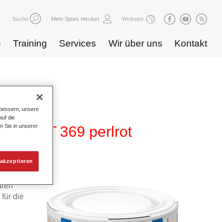
Suche
Mein Spies Hecker
Weltweit
e
Training
Services
Wir über uns
Kontakt
bessern, unsere
uf die
n Sie in unserer
480 WT 369 perlrot
akzeptieren
 von
aren
für die