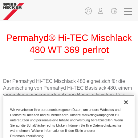
Permahyd® Hi-TEC Mischlack
480 WT 369 perlrot
Der Permahyd Hi-TEC Mischlack 480 eignet sich für die
Ausmischung von Permahyd Hi-TEC Basislack 480, einem
innovativen wasserverdünnbaren Basislacksystem. Das
Mischsystem enthält alle Uni- und Effektfarbtöne für die
hochwertige PKW-Reparaturlackierung.
Wir verarbeiten Ihre personenbezogenen Daten, um unsere Websites und
Dienste zu messen und zu verbessern, unsere Marketingkampagnen zu
unterstützen und personalisierte Inhalte und Werbung bereitzustellen. Wenn
Produktmerkmale
Sie auf die Schaltfläche rechts klicken, können Sie Ihre Datenschutzrechte
Einfach und schnell zu verarbeiten.
wahrnehmen. Weitere Informationen finden Sie in unserer
Datenschutzerklärung
Bietet eine hohe Farbtongenauigkeit und gleichmäßige