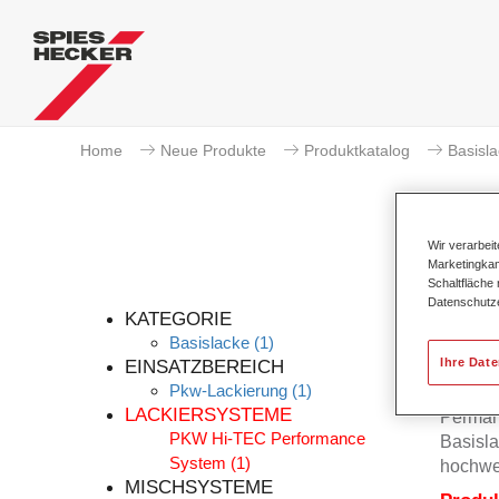
Home
Neue Produkte
Produktkatalog
Basisl
Wir verarbei
Marketingkam
Schaltfläche
Datenschutz
KATEGORIE
Basislacke
(1)
Ihre Dat
EINSATZBEREICH
Pkw-Lackierung
(1)
Der Per
LACKIERSYSTEME
Permah
PKW Hi-TEC Performance
Basisla
System
(1)
hochwe
MISCHSYSTEME