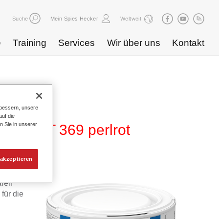
Suche
Mein Spies Hecker
Weltweit
e
Training
Services
Wir über uns
Kontakt
bessern, unsere
uf die
n Sie in unserer
480 WT 369 perlrot
akzeptieren
 von
aren
für die