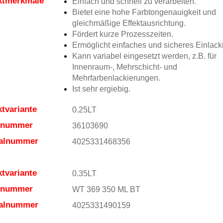
ktmerkmale
Einfach und schnell zu verarbeiten.
Bietet eine hohe Farbtongenauigkeit und
gleichmäßige Effektausrichtung.
Fördert kurze Prozesszeiten.
Ermöglicht einfaches und sicheres Einlack
Kann variabel eingesetzt werden, z.B. für
Innenraum-, Mehrschicht- und
Mehrfarbenlackierungen.
Ist sehr ergiebig.
tvariante
0.25LT
elnummer
36103690
ialnummer
4025331468356
tvariante
0.35LT
elnummer
WT 369 350 ML BT
ialnummer
4025331490159