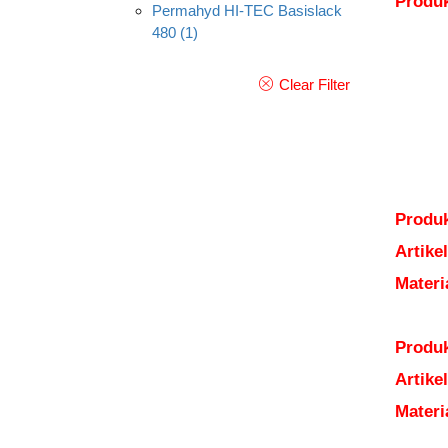
Produ
Permahyd HI-TEC Basislack
480
(1)
Clear Filter
Produk
Artik
Mater
Produk
Artik
Mater