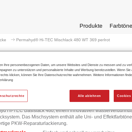
Produkte
Farbtön
acke
Permahyd® Hi-TEC Mischlack 480 WT 369 perlrot
ten Ihre personenbezogenen Daten, um unsere Websites und Dienste zu messen und zu ver
pagnen zu unterstützen und personalisierte Inhalte und Werbung bereitzustellen. Wenn Sie a
 rechts klicken, können Sie Ihre Datenschutzrechte wahrnehmen. Weitere Informationen finde
Permahyd® Hi-TEC Mischlack 
erklärung
enschutzrechte
Alle ablehnen
Cookies 
mahyd Hi-TEC Mischlack 480 eignet sich für die Ausmischung
yd Hi-TEC Basislack 480, einem innovativen wasserverdünnb
cksystem. Das Mischsystem enthält alle Uni- und Effektfarbtöne 
rtige PKW-Reparaturlackierung.