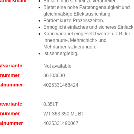
ktmerkmale
Einfach und schnell zu verarbeiten.
Bietet eine hohe Farbtongenauigkeit und
gleichmäßige Effektausrichtung.
Fördert kurze Prozesszeiten.
Ermöglicht einfaches und sicheres Einlack
Kann variabel eingesetzt werden, z.B. für
Innenraum-, Mehrschicht- und
Mehrfarbenlackierungen.
Ist sehr ergiebig.
tvariante
Not available
elnummer
36103630
ialnummer
4025331468424
tvariante
0.35LT
elnummer
WT 363 350 ML BT
ialnummer
4025331490067