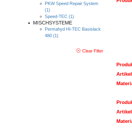
Produ
PKW Speed Repair System
(1)
Speed-TEC
(1)
MISCHSYSTEME
Permahyd HI-TEC Basislack
480
(1)
Clear Filter
Produk
Artik
Mater
Produk
Artik
Mater