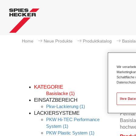
Home
Neue Produkte
Produktkatalog
Basisl
Wir verarbei
Marketingkam
Schaltfläche
Datenschutz
KATEGORIE
Basislacke
(1)
Ihre Dat
EINSATZBEREICH
Pkw-Lackierung
(1)
Der Per
LACKIERSYSTEME
Permah
PKW Hi-TEC Performance
Basisla
System
(1)
hochwe
PKW Plastic System
(1)