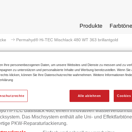
Produkte
Farbtön
acke
Permahyd® Hi-TEC Mischlack 480 WT 363 brillantgold
ten Ihre personenbezogenen Daten, um unsere Websites und Dienste zu messen und zu ver
pagnen zu unterstützen und personalisierte Inhalte und Werbung bereitzustellen. Wenn Sie a
 rechts klicken, können Sie Ihre Datenschutzrechte wahrnehmen. Weitere Informationen finde
Permahyd® Hi-TEC Mischlack 48
erklärung
enschutzrechte
Alle ablehnen
Cookies 
mahyd Hi-TEC Mischlack 480 eignet sich für die Ausmischung
yd Hi-TEC Basislack 480, einem innovativen wasserverdünnb
cksystem. Das Mischsystem enthält alle Uni- und Effektfarbtöne 
rtige PKW-Reparaturlackierung.