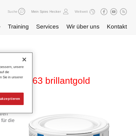
Suche
Mein Spies Hecker
Weltweit
e
Training
Services
Wir über uns
Kontakt
bessern, unsere
uf die
n Sie in unserer
0 WT 363 brillantgold
akzeptieren
 von
aren
für die