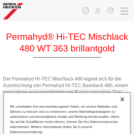
Permahyd® Hi-TEC Mischlack
480 WT 363 brillantgold
Der Permahyd Hi-TEC Mischlack 480 eignet sich für die
Ausmischung von Permahyd Hi-TEC Basislack 480, einem
innovativen wasserverdünnbaren Basislacksystem. Das
Mischsystem enthält alle Uni- und Effektfarbtöne für die
hochwertige PKW-Reparaturlackierung.
Wir verarbeiten Ihre personenbezogenen Daten, um unsere Websites und
Dienste zu messen und zu verbessern, unsere Marketingkampagnen zu
unterstützen und personalisierte Inhalte und Werbung bereitzustellen. Wenn
Produktmerkmale
Sie auf die Schaltfläche rechts klicken, können Sie Ihre Datenschutzrechte
Einfach und schnell zu verarbeiten.
wahrnehmen. Weitere Informationen finden Sie in unserer
Datenschutzerklärung
Bietet eine hohe Farbtongenauigkeit und gleichmäßige