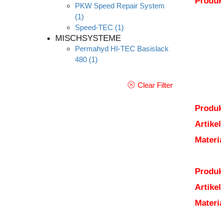
Produ
PKW Speed Repair System
(1)
Speed-TEC
(1)
MISCHSYSTEME
Permahyd HI-TEC Basislack
480
(1)
Clear Filter
Produk
Artik
Mater
Produk
Artik
Mater