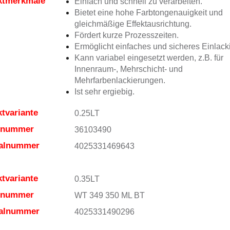
ktmerkmale
Einfach und schnell zu verarbeiten.
Bietet eine hohe Farbtongenauigkeit und
gleichmäßige Effektausrichtung.
Fördert kurze Prozesszeiten.
Ermöglicht einfaches und sicheres Einlack
Kann variabel eingesetzt werden, z.B. für
Innenraum-, Mehrschicht- und
Mehrfarbenlackierungen.
Ist sehr ergiebig.
tvariante
0.25LT
elnummer
36103490
ialnummer
4025331469643
tvariante
0.35LT
elnummer
WT 349 350 ML BT
ialnummer
4025331490296