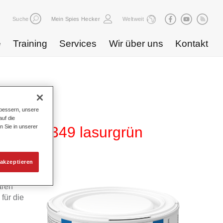
Suche
Mein Spies Hecker
Weltweit
e
Training
Services
Wir über uns
Kontakt
bessern, unsere
uf die
n Sie in unserer
80 WT 349 lasurgrün
akzeptieren
 von
aren
für die