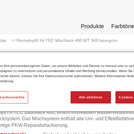
Produkte
Farbtön
acke
Permahyd® Hi-TEC Mischlack 480 WT 349 lasurgrün
ten Ihre personenbezogenen Daten, um unsere Websites und Dienste zu messen und zu ver
pagnen zu unterstützen und personalisierte Inhalte und Werbung bereitzustellen. Wenn Sie a
 rechts klicken, können Sie Ihre Datenschutzrechte wahrnehmen. Weitere Informationen finde
Permahyd® Hi-TEC Mischlack 4
erklärung
enschutzrechte
Alle ablehnen
Cookies 
mahyd Hi-TEC Mischlack 480 eignet sich für die Ausmischung
yd Hi-TEC Basislack 480, einem innovativen wasserverdünnb
cksystem. Das Mischsystem enthält alle Uni- und Effektfarbtöne 
rtige PKW-Reparaturlackierung.