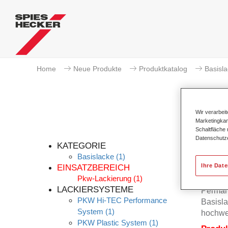
Home
Neue Produkte
Produktkatalog
Basisl
Wir verarbei
Marketingkam
Schaltfläche
Datenschutz
KATEGORIE
Basislacke
(1)
Ihre Dat
EINSATZBEREICH
Pkw-Lackierung
(1)
Der Per
LACKIERSYSTEME
Permah
PKW Hi-TEC Performance
Basisla
System
(1)
hochwe
PKW Plastic System
(1)