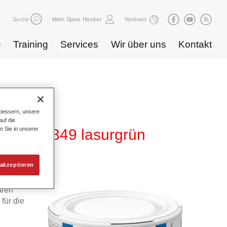
Suche
Mein Spies Hecker
Weltweit
e
Training
Services
Wir über uns
Kontakt
bessern, unsere
uf die
n Sie in unserer
80 WT 349 lasurgrün
akzeptieren
 von
aren
für die