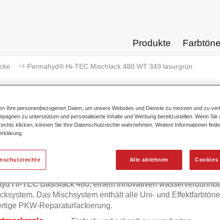
Produkte
Farbtön
acke
Permahyd® Hi-TEC Mischlack 480 WT 349 lasurgrün
ten Ihre personenbezogenen Daten, um unsere Websites und Dienste zu messen und zu ver
pagnen zu unterstützen und personalisierte Inhalte und Werbung bereitzustellen. Wenn Sie a
 rechts klicken, können Sie Ihre Datenschutzrechte wahrnehmen. Weitere Informationen finde
Permahyd® Hi-TEC Mischlack 4
erklärung
enschutzrechte
Alle ablehnen
Cookies 
mahyd Hi-TEC Mischlack 480 eignet sich für die Ausmischung
yd Hi-TEC Basislack 480, einem innovativen wasserverdünnb
cksystem. Das Mischsystem enthält alle Uni- und Effektfarbtöne 
rtige PKW-Reparaturlackierung.