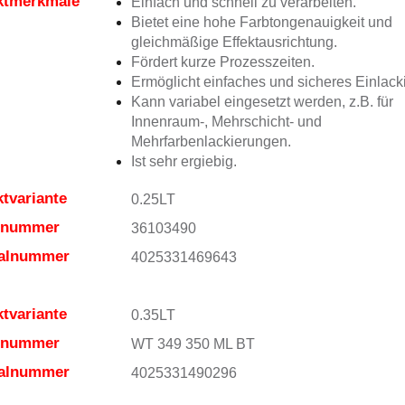
ktmerkmale
Einfach und schnell zu verarbeiten.
Bietet eine hohe Farbtongenauigkeit und
gleichmäßige Effektausrichtung.
Fördert kurze Prozesszeiten.
Ermöglicht einfaches und sicheres Einlack
Kann variabel eingesetzt werden, z.B. für
Innenraum-, Mehrschicht- und
Mehrfarbenlackierungen.
Ist sehr ergiebig.
tvariante
0.25LT
elnummer
36103490
ialnummer
4025331469643
tvariante
0.35LT
elnummer
WT 349 350 ML BT
ialnummer
4025331490296