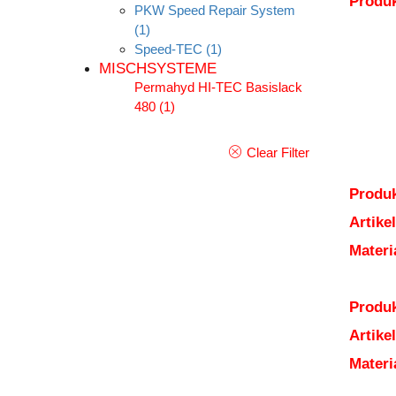
Produ
PKW Speed Repair System
(1)
Speed-TEC
(1)
MISCHSYSTEME
Permahyd HI-TEC Basislack
480
(1)
Clear Filter
Produk
Artik
Mater
Produk
Artik
Mater