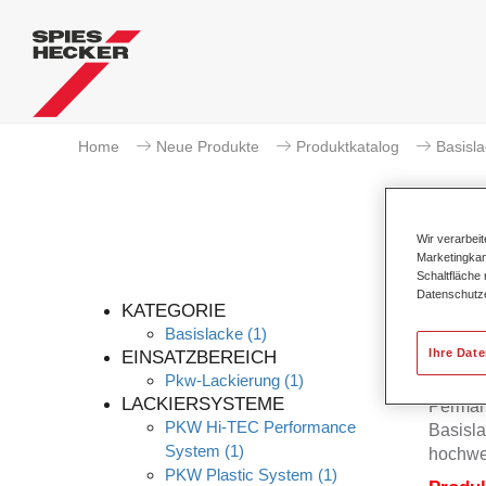
Home
Neue Produkte
Produktkatalog
Basisl
Wir verarbei
Marketingkam
Schaltfläche
Datenschutz
KATEGORIE
Basislacke
(1)
Ihre Dat
EINSATZBEREICH
Pkw-Lackierung
(1)
Der Per
LACKIERSYSTEME
Permah
PKW Hi-TEC Performance
Basisla
System
(1)
hochwe
PKW Plastic System
(1)