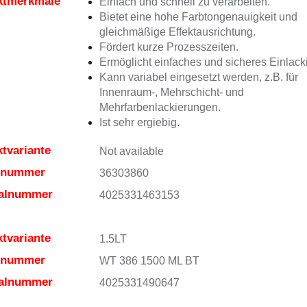
ktmerkmale
Einfach und schnell zu verarbeiten.
Bietet eine hohe Farbtongenauigkeit und
gleichmäßige Effektausrichtung.
Fördert kurze Prozesszeiten.
Ermöglicht einfaches und sicheres Einlack
Kann variabel eingesetzt werden, z.B. für
Innenraum-, Mehrschicht- und
Mehrfarbenlackierungen.
Ist sehr ergiebig.
tvariante
Not available
elnummer
36303860
ialnummer
4025331463153
tvariante
1.5LT
elnummer
WT 386 1500 ML BT
ialnummer
4025331490647