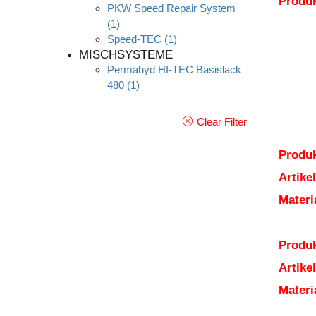
Produ
PKW Speed Repair System
(1)
Speed-TEC
(1)
MISCHSYSTEME
Permahyd HI-TEC Basislack
480
(1)
Clear Filter
Produk
Artik
Mater
Produk
Artik
Mater