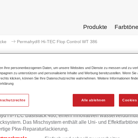
Produkte
Farbtön
acke
Permahyd® Hi-TEC Flop Control WT 386
ten Ihre personenbezogenen Daten, um unsere Websites und Dienste zu messen und zu ver
pagnen zu unterstützen und personalisierte Inhalte und Werbung bereitzustellen. Wenn Sie a
 rechts klicken, können Sie Ihre Datenschutzrechte wahrnehmen. Weitere Informationen finde
Permahyd® Hi-TEC Flop 
erklärung
enschutzrechte
Alle ablehnen
Cookies 
d Hi-TEC Flop Control WT 386 eignet sich für die Ausmischu
yd Hi-TEC Basislack 480, einem innovativen wasserverdünnb
cksystem. Das Mischsystem enthält alle Uni- und Effektfarbtöne 
rtige Pkw-Reparaturlackierung.