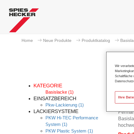
Home
Neue Produkte
Produktkatalog
Basisl
Wir verarbei
Marketingkam
Schaltfläche
Datenschutz
KATEGORIE
Basislacke
(1)
Ihre Dat
EINSATZBEREICH
Pkw-Lackierung
(1)
Permahy
LACKIERSYSTEME
Permah
PKW Hi-TEC Performance
Basisla
System
(1)
hochwe
PKW Plastic System
(1)