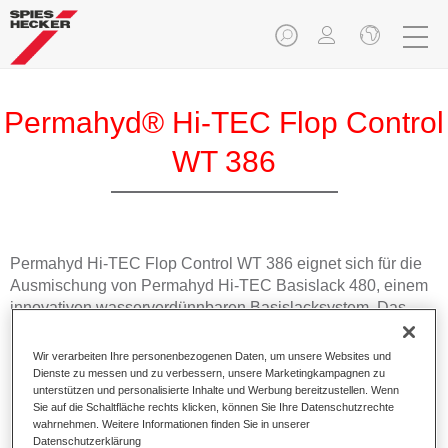
Permahyd® Hi-TEC Flop Control
WT 386
Permahyd Hi-TEC Flop Control WT 386 eignet sich für die
Ausmischung von Permahyd Hi-TEC Basislack 480, einem
innovativen wasserverdünnbaren Basislacksystem. Das
Mischsystem enthält alle Uni- und Effektfarbtöne für die
hochwertige Pkw-Reparaturlackierung.
Wir verarbeiten Ihre personenbezogenen Daten, um unsere Websites und
Dienste zu messen und zu verbessern, unsere Marketingkampagnen zu
unterstützen und personalisierte Inhalte und Werbung bereitzustellen. Wenn
Produktmerkmale
Sie auf die Schaltfläche rechts klicken, können Sie Ihre Datenschutzrechte
Einfach und schnell zu verarbeiten.
wahrnehmen. Weitere Informationen finden Sie in unserer
Datenschutzerklärung
Bietet eine hohe Farbtongenauigkeit und gleichmäßige