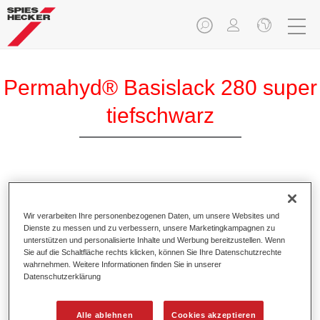
Permahyd® Basislack 280 super
tiefschwarz
Permahyd Basislack 280 super tiefschwarz ist ein
hochwertiger wasserverdünnbarer Basislack.
Wir verarbeiten Ihre personenbezogenen Daten, um unsere Websites und
Dienste zu messen und zu verbessern, unsere Marketingkampagnen zu
Produktmerkmale
unterstützen und personalisierte Inhalte und Werbung bereitzustellen. Wenn
Sie auf die Schaltfläche rechts klicken, können Sie Ihre Datenschutzrechte
Ermöglicht eine einfache und schnelle Verarbeitung in
wahrnehmen. Weitere Informationen finden Sie in unserer
1,5 Spritzgängen.
Datenschutzerklärung
Besitzt ein gutes Standvermögen.
Zeigt ein hohes Deckvermögen.
Alle ablehnen
Cookies akzeptieren
Bietet hohe Farbtongenauigkeit.