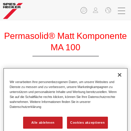
Permasolid® Matt Komponente
MA 100
Permasolid Matt Komponente MA 100 erzeugt mit
Wir verarbeiten Ihre personenbezogenen Daten, um unsere Websites und
Permasolid HS Autolack 275 und Permacron MS Autolack
Dienste zu messen und zu verbessern, unsere Marketingkampagnen zu
257/730 mattierte Decklacke.
unterstützen und personalisierte Inhalte und Werbung bereitzustellen. Wenn
Sie auf die Schaltfläche rechts klicken, können Sie Ihre Datenschutzrechte
wahrnehmen. Weitere Informationen finden Sie in unserer
Produktmerkmale
Datenschutzerklärung
Ermöglicht verschiedene Glanzgrade bei Decklacken.
Erlaubt eine elastische Einstellung.
Alle ablehnen
Cookies akzeptieren