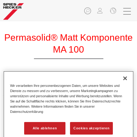
Permasolid® Matt Komponente
MA 100
Permasolid Matt Komponente MA 100 erzeugt mit
Wir verarbeiten Ihre personenbezogenen Daten, um unsere Websites und
Permasolid HS Autolack 275 und Permacron MS Autolack
Dienste zu messen und zu verbessern, unsere Marketingkampagnen zu
257/730 mattierte Decklacke.
unterstützen und personalisierte Inhalte und Werbung bereitzustellen. Wenn
Sie auf die Schaltfläche rechts klicken, können Sie Ihre Datenschutzrechte
wahrnehmen. Weitere Informationen finden Sie in unserer
Produktmerkmale
Datenschutzerklärung
Ermöglicht verschiedene Glanzgrade bei Decklacken.
Erlaubt eine elastische Einstellung.
Alle ablehnen
Cookies akzeptieren