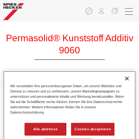
Permasolid® Kunststoff Additiv
9060
Permasolid Kunststoff Additiv 9060 ist ein spezielles Additiv
Wir verarbeiten Ihre personenbezogenen Daten, um unsere Websites und
für Permasolid HS Vario Grundierfüller 5340.
Dienste zu messen und zu verbessern, unsere Marketingkampagnen zu
unterstützen und personalisierte Inhalte und Werbung bereitzustellen. Wenn
Sie auf die Schaltfläche rechts klicken, können Sie Ihre Datenschutzrechte
Produktmerkmale
wahrnehmen. Weitere Informationen finden Sie in unserer
Sorgt für eine gute Haftung und Elastizität auf gängigen
Datenschutzerklärung
Pkw-Kunststoffteilen.
Alle ablehnen
Cookies akzeptieren
Produktvariante