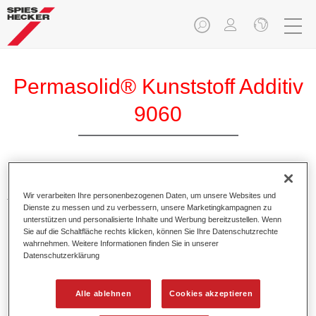
Permasolid® Kunststoff Additiv
9060
Permasolid Kunststoff Additiv 9060 ist ein spezielles Additiv
Wir verarbeiten Ihre personenbezogenen Daten, um unsere Websites und
für Permasolid HS Vario Grundierfüller 5340.
Dienste zu messen und zu verbessern, unsere Marketingkampagnen zu
unterstützen und personalisierte Inhalte und Werbung bereitzustellen. Wenn
Sie auf die Schaltfläche rechts klicken, können Sie Ihre Datenschutzrechte
Produktmerkmale
wahrnehmen. Weitere Informationen finden Sie in unserer
Sorgt für eine gute Haftung und Elastizität auf gängigen
Datenschutzerklärung
Pkw-Kunststoffteilen.
Alle ablehnen
Cookies akzeptieren
Produktvariante