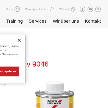
Suche
Mein Spies Hecker
Weltweit
e
Training
Services
Wir über uns
Kontakt
bessern, unsere
uf die
n Sie in unserer
or Additiv 9046
akzeptieren
ante