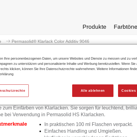
Produkte
Farbtön
e
Permasolid® Klarlack Color Additiv 9046
ten Ihre personenbezogenen Daten, um unsere Websites und Dienste zu messen und zu ver
pagnen zu unterstützen und personalisierte Inhalte und Werbung bereitzustellen. Wenn Sie a
 rechts klicken, können Sie Ihre Datenschutzrechte wahrnehmen. Weitere Informationen finde
erklärung
Permasolid® Klarlack Col
enschutzrechte
Alle ablehnen
Cookies 
e zum Einfärben von Klarlacken. Sie sorgen für leuchtend, brilli
e bei Verwendung in Permasolid HS Klarlacken.
ktmerkmale
In praktischen 100 ml Flaschen verpackt.
Einfaches Handling und Umgießen.