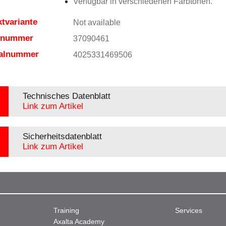
Verfügbar in verschiedenen Farbtönen.
tvariante
Not available
elnummer
37090461
ialnummer
4025331469506
Technisches Datenblatt
Link zum Artikel
Sicherheitsdatenblatt
Link zum Artikel
Training
Services
Axalta Academy