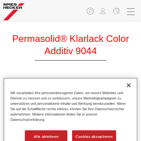
Permasolid® Klarlack Color
Additiv 9044
Additive zum Einfärben von Klarlacken. Sie sorgen für
leuchtend, brilliante Farbtöne bei Verwendung in
Wir verarbeiten Ihre personenbezogenen Daten, um unsere Websites und
Permasolid HS Klarlacken.
Dienste zu messen und zu verbessern, unsere Marketingkampagnen zu
unterstützen und personalisierte Inhalte und Werbung bereitzustellen. Wenn
Sie auf die Schaltfläche rechts klicken, können Sie Ihre Datenschutzrechte
Produktmerkmale
wahrnehmen. Weitere Informationen finden Sie in unserer
In praktischen 100 ml Flaschen verpackt.
Datenschutzerklärung
Einfaches Handling und Umgießen.
Verfügbar in verschiedenen Farbtönen.
Alle ablehnen
Cookies akzeptieren