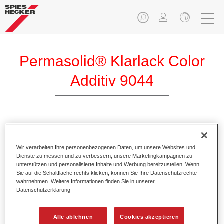
Permasolid® Klarlack Color
Additiv 9044
Additive zum Einfärben von Klarlacken. Sie sorgen für
leuchtend, brilliante Farbtöne bei Verwendung in
Wir verarbeiten Ihre personenbezogenen Daten, um unsere Websites und
Permasolid HS Klarlacken.
Dienste zu messen und zu verbessern, unsere Marketingkampagnen zu
unterstützen und personalisierte Inhalte und Werbung bereitzustellen. Wenn
Sie auf die Schaltfläche rechts klicken, können Sie Ihre Datenschutzrechte
Produktmerkmale
wahrnehmen. Weitere Informationen finden Sie in unserer
In praktischen 100 ml Flaschen verpackt.
Datenschutzerklärung
Einfaches Handling und Umgießen.
Verfügbar in verschiedenen Farbtönen.
Alle ablehnen
Cookies akzeptieren