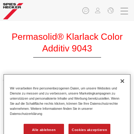
Permasolid® Klarlack Color
Additiv 9043
Additive zum Einfärben von Klarlacken. Sie sorgen für
leuchtend, brilliante Farbtöne bei Verwendung in
Wir verarbeiten Ihre personenbezogenen Daten, um unsere Websites und
Permasolid HS Klarlacken.
Dienste zu messen und zu verbessern, unsere Marketingkampagnen zu
unterstützen und personalisierte Inhalte und Werbung bereitzustellen. Wenn
Sie auf die Schaltfläche rechts klicken, können Sie Ihre Datenschutzrechte
Produktmerkmale
wahrnehmen. Weitere Informationen finden Sie in unserer
In praktischen 100 ml Flaschen verpackt.
Datenschutzerklärung
Einfaches Handling und Umgießen.
Verfügbar in verschiedenen Farbtönen.
Alle ablehnen
Cookies akzeptieren