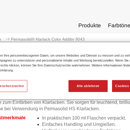
Produkte
Farbtön
e
Permasolid® Klarlack Color Additiv 9043
ten Ihre personenbezogenen Daten, um unsere Websites und Dienste zu messen und zu ver
pagnen zu unterstützen und personalisierte Inhalte und Werbung bereitzustellen. Wenn Sie a
 rechts klicken, können Sie Ihre Datenschutzrechte wahrnehmen. Weitere Informationen finde
erklärung
Permasolid® Klarlack Col
enschutzrechte
Alle ablehnen
Cookies 
e zum Einfärben von Klarlacken. Sie sorgen für leuchtend, brilli
e bei Verwendung in Permasolid HS Klarlacken.
ktmerkmale
In praktischen 100 ml Flaschen verpackt.
Einfaches Handling und Umgießen.