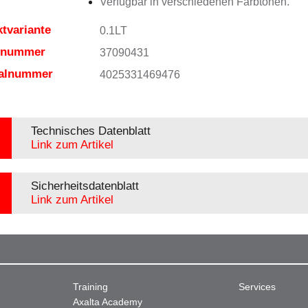
Verfügbar in verschiedenen Farbtönen.
tvariante
0.1LT
elnummer
37090431
ialnummer
4025331469476
Technisches Datenblatt
Link zum Artikel
Sicherheitsdatenblatt
Link zum Artikel
Training
Services
Axalta Academy