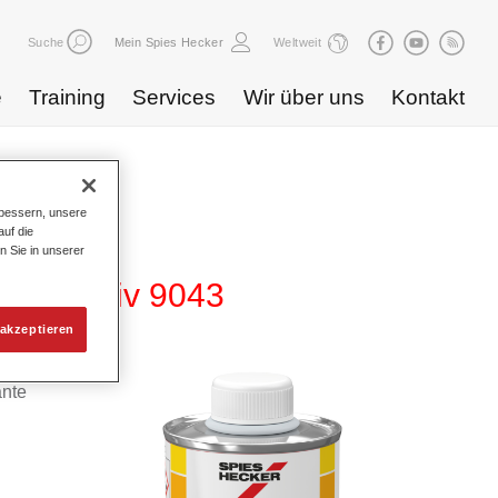
Suche
Mein Spies Hecker
Weltweit
e
Training
Services
Wir über uns
Kontakt
bessern, unsere
uf die
n Sie in unserer
or Additiv 9043
akzeptieren
ante