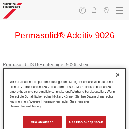
Permasolid® Additiv 9026
Permasolid HS Beschleuniger 9026 ist ein
Trocknungsbeschleuniger für Kleinteilereparaturen in
Kombination mit bestimmten Permasolid HS Klarlacken und
Wir verarbeiten Ihre personenbezogenen Daten, um unsere Websites und
Permasolid HS Autolack 275.
Dienste zu messen und zu verbessern, unsere Marketingkampagnen zu
unterstützen und personalisierte Inhalte und Werbung bereitzustellen. Wenn
Sie auf die Schaltfläche rechts klicken, können Sie Ihre Datenschutzrechte
Produktmerkmale
wahrnehmen. Weitere Informationen finden Sie in unserer
Ermöglicht eine schnellere Trocknung.
Datenschutzerklärung
Wird im Einsatzgebiet Speed Repair verwendet.
Eignet sich nur für kleine Flächen.
Alle ablehnen
Cookies akzeptieren
Sollte nicht auf horizontalen Flächen appliziert werden.