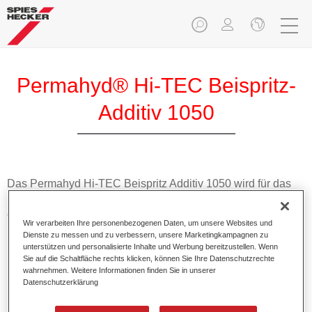
Permahyd® Hi-TEC Beispritz-
Additiv 1050
Das Permahyd Hi-TEC Beispritz Additiv 1050 wird für das
Beispritzsystem von Permahyd Hi-TEC Basislack 480
eingesetzt. Es ist besonders für höhere, relative Luftfeuchten
Wir verarbeiten Ihre personenbezogenen Daten, um unsere Websites und
(>30%) und/oder mittlere Temperaturen geeignet.
Dienste zu messen und zu verbessern, unsere Marketingkampagnen zu
unterstützen und personalisierte Inhalte und Werbung bereitzustellen. Wenn
Sie auf die Schaltfläche rechts klicken, können Sie Ihre Datenschutzrechte
Produktmerkmale
wahrnehmen. Weitere Informationen finden Sie in unserer
Ermöglicht eine sichere Verarbeitung bei mittlerer
Datenschutzerklärung
Temperatur oder höherer Luftfeuchtigkeit über 30%.