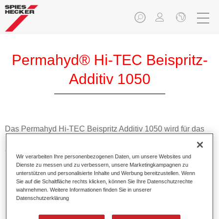
Permahyd® Hi-TEC Beispritz-
Additiv 1050
Das Permahyd Hi-TEC Beispritz Additiv 1050 wird für das
Beispritzsystem von Permahyd Hi-TEC Basislack 480
eingesetzt. Es ist besonders für höhere, relative Luftfeuchten
Wir verarbeiten Ihre personenbezogenen Daten, um unsere Websites und
(>30%) und/oder mittlere Temperaturen geeignet.
Dienste zu messen und zu verbessern, unsere Marketingkampagnen zu
unterstützen und personalisierte Inhalte und Werbung bereitzustellen. Wenn
Sie auf die Schaltfläche rechts klicken, können Sie Ihre Datenschutzrechte
Produktmerkmale
wahrnehmen. Weitere Informationen finden Sie in unserer
Ermöglicht eine sichere Verarbeitung bei mittlerer
Datenschutzerklärung
Temperatur oder höherer Luftfeuchtigkeit über 30%.