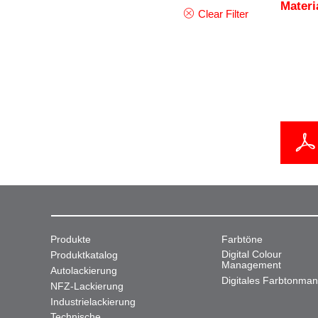
Mater
Clear Filter
Produkte
Farbtöne
Digital Colour
Produktkatalog
Management
Autolackierung
Digitales Farbtonma
NFZ-Lackierung
Industrielackierung
Technische