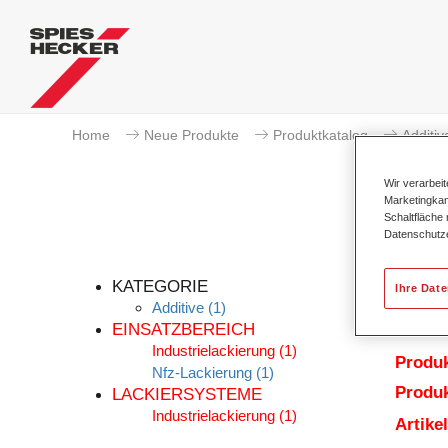
Home
Neue Produkte
Produktkatalog
Additiv
Wir verarbei
Marketingkam
Schaltfläche
Datenschutz
KATEGORIE
Ihre Dat
Additive
(1)
EINSATZBEREICH
Industrielackierung
(1)
Produ
Nfz-Lackierung
(1)
Produk
LACKIERSYSTEME
Industrielackierung
(1)
Artik