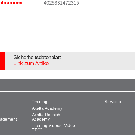
ialnummer
4025331472315
Sicherheitsdatenblatt
Link zum Artikel
Training
Services
Axalta Academy
Axalta Refinish
nagement
Academy
Training Videos "Video-
TEC"