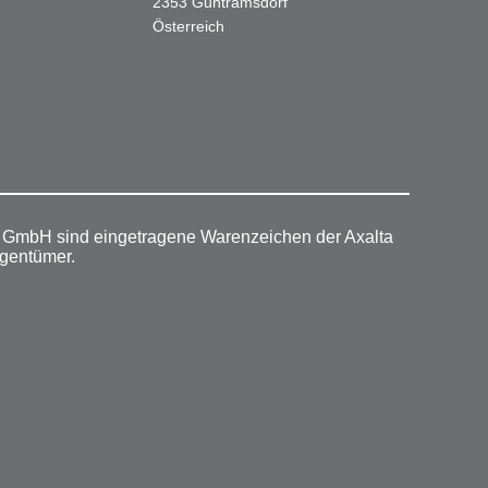
2353 Guntramsdorf
Österreich
r GmbH sind eingetragene Warenzeichen der Axalta
igentümer.