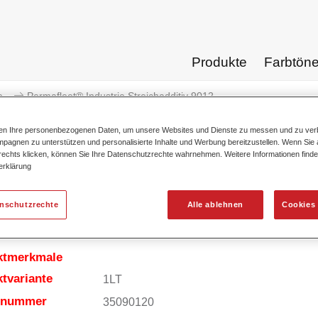
Produkte
Farbtön
e
Permafleet® Industrie Streichadditiv 9012
ten Ihre personenbezogenen Daten, um unsere Websites und Dienste zu messen und zu ver
pagnen zu unterstützen und personalisierte Inhalte und Werbung bereitzustellen. Wenn Sie a
 rechts klicken, können Sie Ihre Datenschutzrechte wahrnehmen. Weitere Informationen finde
erklärung
Permafleet® Industrie Str
enschutzrechte
Alle ablehnen
Cookies 
ktmerkmale
tvariante
1LT
elnummer
35090120