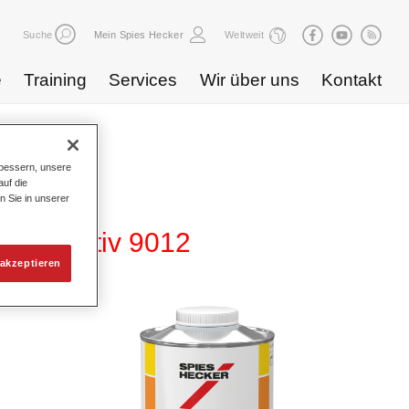
Suche
Mein Spies Hecker
Weltweit
e
Training
Services
Wir über uns
Kontakt
bessern, unsere
uf die
n Sie in unserer
eichadditiv 9012
akzeptieren