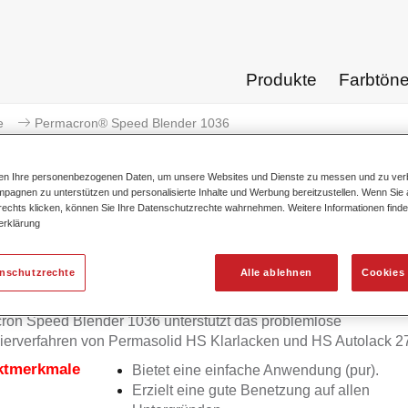
Produkte
Farbtön
e
Permacron® Speed Blender 1036
ten Ihre personenbezogenen Daten, um unsere Websites und Dienste zu messen und zu ver
pagnen zu unterstützen und personalisierte Inhalte und Werbung bereitzustellen. Wenn Sie a
 rechts klicken, können Sie Ihre Datenschutzrechte wahrnehmen. Weitere Informationen finde
erklärung
Permacron® Speed B
enschutzrechte
Alle ablehnen
Cookies 
on Speed Blender 1036 unterstützt das problemlose
ierverfahren von Permasolid HS Klarlacken und HS Autolack 2
ktmerkmale
Bietet eine einfache Anwendung (pur).
Erzielt eine gute Benetzung auf allen