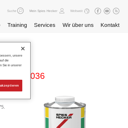
Suche
Mein Spies Hecker
Weltweit
e
Training
Services
Wir über uns
Kontakt
bessern, unsere
uf die
n Sie in unserer
lender 1036
akzeptieren
75.