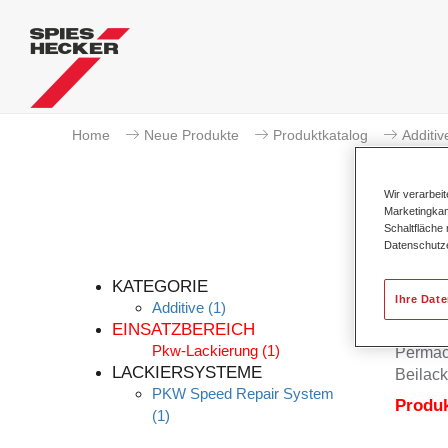
Home
Neue Produkte
Produktkatalog
Additiv
Wir verarbei
Marketingkam
Schaltfläche
Datenschutz
KATEGORIE
Ihre Dat
Additive
(1)
EINSATZBEREICH
Pkw-Lackierung
(1)
Permacr
LACKIERSYSTEME
Beilack
PKW Speed Repair System
Produ
(1)