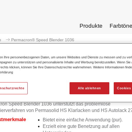
Produkte
Farbtön
e
Permacron® Speed Blender 1036
ten Ihre personenbezogenen Daten, um unsere Websites und Dienste zu messen und zu ver
pagnen zu unterstützen und personalisierte Inhalte und Werbung bereitzustellen. Wenn Sie a
 rechts klicken, können Sie Ihre Datenschutzrechte wahrnehmen. Weitere Informationen finde
erklärung
Permacron® Speed B
enschutzrechte
Alle ablehnen
Cookies 
on Speed Blender 1036 unterstützt das problemlose
ierverfahren von Permasolid HS Klarlacken und HS Autolack 2
ktmerkmale
Bietet eine einfache Anwendung (pur).
Erzielt eine gute Benetzung auf allen