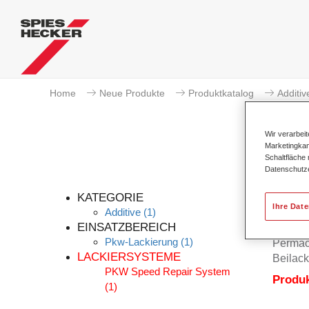
Home
Neue Produkte
Produktkatalog
Additiv
Wir verarbei
Marketingkam
Schaltfläche
Datenschutz
KATEGORIE
Ihre Dat
Additive
(1)
EINSATZBEREICH
Pkw-Lackierung
(1)
Permacr
LACKIERSYSTEME
Beilack
PKW Speed Repair System
Produ
(1)