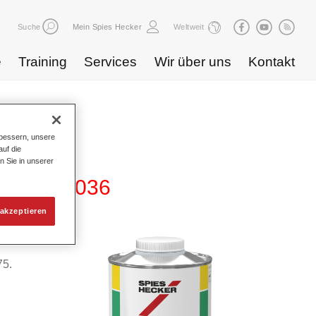
Suche
Mein Spies Hecker
Weltweit
e
Training
Services
Wir über uns
Kontakt
bessern, unsere
uf die
n Sie in unserer
lender 1036
akzeptieren
75.