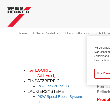
Home
Neue Produkte
Produktkatalog
Additiv
Wir verarbei
Marketingkam
Schaltfläche
Datenschutz
KATEGORIE
Ihre Dat
Additive
(1)
EINSATZBEREICH
Pkw-Lackierung
(1)
Permacr
LACKIERSYSTEME
Beilack
PKW Speed Repair System
Produ
(1)