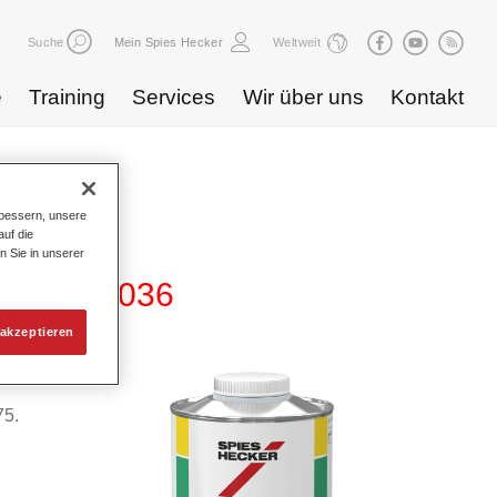
Suche
Mein Spies Hecker
Weltweit
e
Training
Services
Wir über uns
Kontakt
bessern, unsere
uf die
n Sie in unserer
lender 1036
akzeptieren
75.