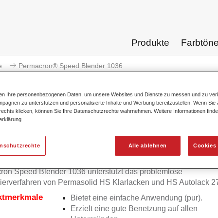
Produkte
Farbtön
e
Permacron® Speed Blender 1036
ten Ihre personenbezogenen Daten, um unsere Websites und Dienste zu messen und zu ver
pagnen zu unterstützen und personalisierte Inhalte und Werbung bereitzustellen. Wenn Sie a
 rechts klicken, können Sie Ihre Datenschutzrechte wahrnehmen. Weitere Informationen finde
erklärung
Permacron® Speed B
enschutzrechte
Alle ablehnen
Cookies 
on Speed Blender 1036 unterstützt das problemlose
ierverfahren von Permasolid HS Klarlacken und HS Autolack 2
ktmerkmale
Bietet eine einfache Anwendung (pur).
Erzielt eine gute Benetzung auf allen