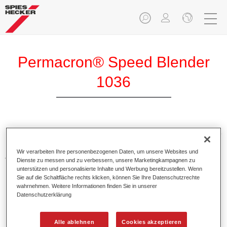
Permacron® Speed Blender
1036
Permacron Speed Blender 1036 unterstützt das problemlose
Beilackierverfahren von Permasolid HS Klarlacken und HS
Wir verarbeiten Ihre personenbezogenen Daten, um unsere Websites und
Autolack 275.
Dienste zu messen und zu verbessern, unsere Marketingkampagnen zu
unterstützen und personalisierte Inhalte und Werbung bereitzustellen. Wenn
Sie auf die Schaltfläche rechts klicken, können Sie Ihre Datenschutzrechte
Produktmerkmale
wahrnehmen. Weitere Informationen finden Sie in unserer
Bietet eine einfache Anwendung (pur).
Datenschutzerklärung
Erzielt eine gute Benetzung auf allen Untergründen.
Führt zu einem sehr feinen Übergangsbereich zur
Alle ablehnen
Cookies akzeptieren
Altlackierung.