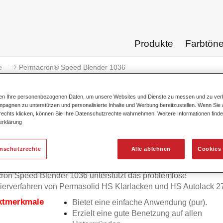
Produkte
Farbtön
e
Permacron® Speed Blender 1036
ten Ihre personenbezogenen Daten, um unsere Websites und Dienste zu messen und zu ver
pagnen zu unterstützen und personalisierte Inhalte und Werbung bereitzustellen. Wenn Sie a
 rechts klicken, können Sie Ihre Datenschutzrechte wahrnehmen. Weitere Informationen finde
erklärung
Permacron® Speed B
enschutzrechte
Alle ablehnen
Cookies 
on Speed Blender 1036 unterstützt das problemlose
ierverfahren von Permasolid HS Klarlacken und HS Autolack 2
ktmerkmale
Bietet eine einfache Anwendung (pur).
Erzielt eine gute Benetzung auf allen