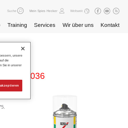
Suche
Mein Spies Hecker
Weltweit
e
Training
Services
Wir über uns
Kontakt
bessern, unsere
uf die
n Sie in unserer
lender 1036
akzeptieren
75.