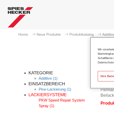
Home
Neue Produkte
Produktkatalog
Additiv
Wir verarbei
Marketingkam
Schaltfläche
Datenschutz
KATEGORIE
Ihre Dat
Additive
(1)
EINSATZBEREICH
Pkw-Lackierung
(1)
Permacr
LACKIERSYSTEME
Beilack
PKW Speed Repair System
Produ
Spray
(1)