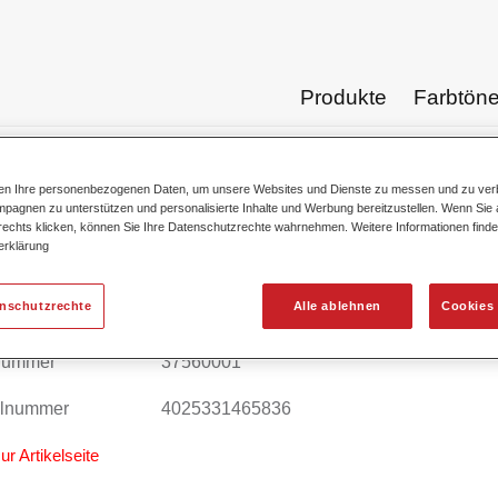
Produkte
Farbtön
ten Ihre personenbezogenen Daten, um unsere Websites und Dienste zu messen und zu ver
Produktkata
pagnen zu unterstützen und personalisierte Inhalte und Werbung bereitzustellen. Wenn Sie a
 rechts klicken, können Sie Ihre Datenschutzrechte wahrnehmen. Weitere Informationen finde
erklärung
enschutzrechte
Alle ablehnen
Cookies 
ahyd® VE Wasser 6000
lnummer
37560001
alnummer
4025331465836
ur Artikelseite