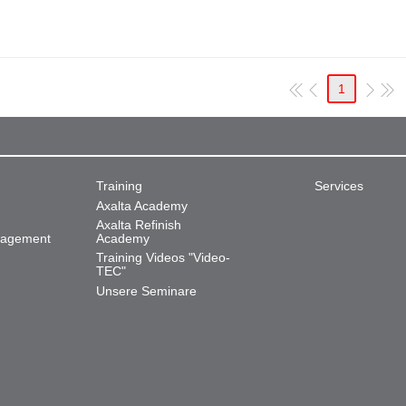
1
Training
Services
Axalta Academy
Axalta Refinish
nagement
Academy
Training Videos "Video-
TEC"
Unsere Seminare