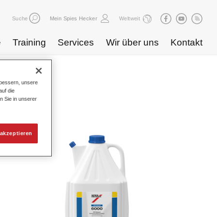
Suche
Mein Spies Hecker
Weltweit
e
Training
Services
Wir über uns
Kontakt
bessern, unsere
log
uf die
n Sie in unserer
akzeptieren