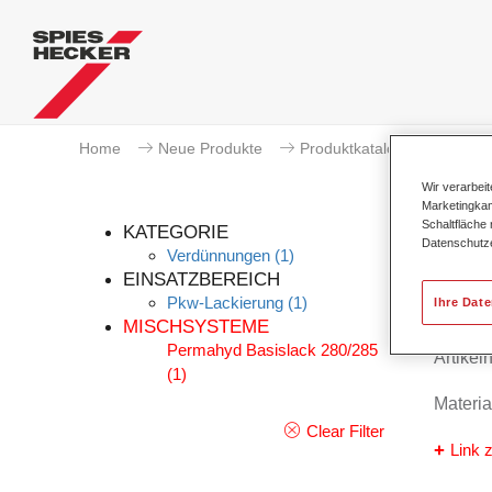
Home
Neue Produkte
Produktkatalog
Wir verarbei
Marketingkam
Schaltfläche
KATEGORIE
Datenschutz
Verdünnungen
(1)
EINSATZBEREICH
Pkw-Lackierung
(1)
Ihre Dat
Perm
MISCHSYSTEME
Permahyd Basislack 280/285
Artike
(1)
Materi
Clear Filter
Link z