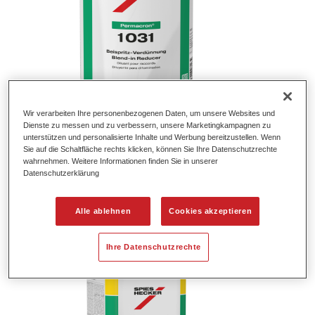
Wir verarbeiten Ihre personenbezogenen Daten, um unsere Websites und
Dienste zu messen und zu verbessern, unsere Marketingkampagnen zu
unterstützen und personalisierte Inhalte und Werbung bereitzustellen. Wenn
Permacron® Supercryl Verdünnung
Sie auf die Schaltfläche rechts klicken, können Sie Ihre Datenschutzrechte
wahrnehmen. Weitere Informationen finden Sie in unserer
3054
Datenschutzerklärung
Artikelnummer
37230549
Alle ablehnen
Cookies akzeptieren
Materialnummer
4025331228226
Ihre Datenschutzrechte
Link zur Artikelseite