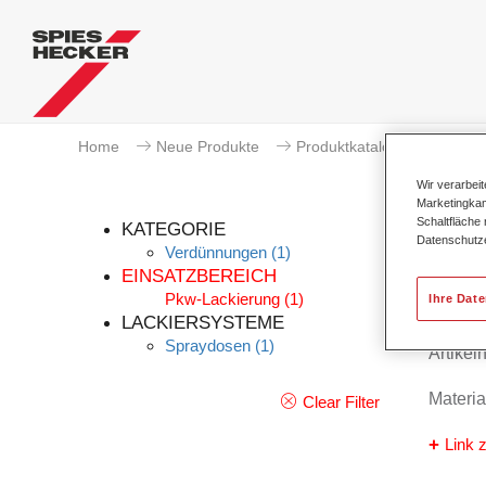
Home
Neue Produkte
Produktkatalog
Wir verarbei
Marketingkam
Schaltfläche
KATEGORIE
Datenschutz
Verdünnungen
(1)
EINSATZBEREICH
Pkw-Lackierung
(1)
Ihre Dat
U-PO
LACKIERSYSTEME
Spraydosen
(1)
Artike
Materi
Clear Filter
Link z