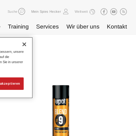
Suche
Mein Spies Hecker
Weltweit
e
Training
Services
Wir über uns
Kontakt
bessern, unsere
log
uf die
n Sie in unserer
akzeptieren