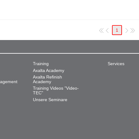
1
Training
Services
Axalta Academy
Axalta Refinish
nagement
Academy
Training Videos "Video-
TEC"
Unsere Seminare