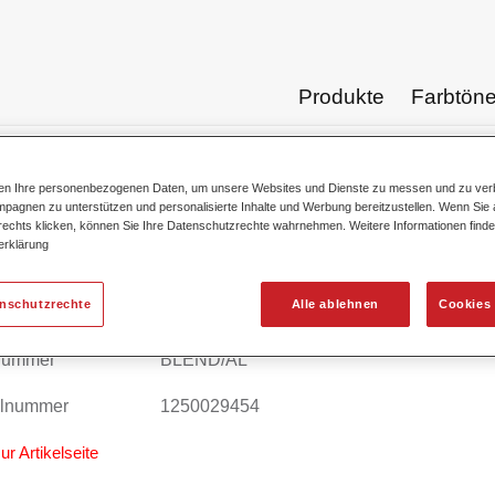
Produkte
Farbtön
ten Ihre personenbezogenen Daten, um unsere Websites und Dienste zu messen und zu ver
Produktkata
pagnen zu unterstützen und personalisierte Inhalte und Werbung bereitzustellen. Wenn Sie a
 rechts klicken, können Sie Ihre Datenschutzrechte wahrnehmen. Weitere Informationen finde
erklärung
enschutzrechte
Alle ablehnen
Cookies 
L BLEND #9 Fade Out Solvent
lnummer
BLEND/AL
alnummer
1250029454
ur Artikelseite