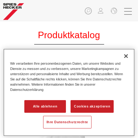
Produktkatalog
Wir verarbeiten Ihre personenbezogenen Daten, um unsere Websites und
Permahyd® VE Wasser 6000
Dienste zu messen und zu verbessern, unsere Marketingkampagnen zu
unterstützen und personalisierte Inhalte und Werbung bereitzustellen. Wenn
Artikelnummer
37560001
Sie auf die Schaltfläche rechts klicken, können Sie Ihre Datenschutzrechte
wahrnehmen. Weitere Informationen finden Sie in unserer
Materialnummer
4025331465836
Datenschutzerklärung
Link zur Artikelseite
Alle ablehnen
Cookies akzeptieren
Ihre Datenschutzrechte