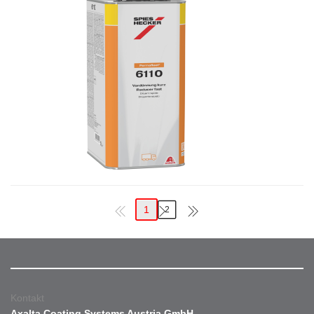
1
2
Kontakt
Axalta Coating Systems Austria GmbH