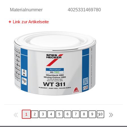
Materialnummer
4025331469780
Link zur Artikelseite
1
2
3
4
5
6
7
8
9
10