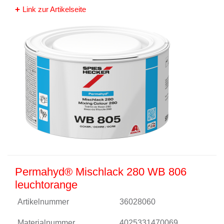
Link zur Artikelseite
Permahyd® Mischlack 280 WB 806
leuchtorange
Artikelnummer
36028060
Materialnummer
4025331470069