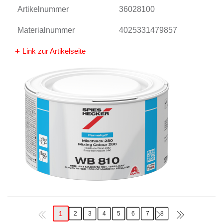
Artikelnummer
36028100
Materialnummer
4025331479857
Link zur Artikelseite
1
2
3
4
5
6
7
8