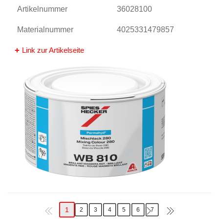
Artikelnummer
36028100
Materialnummer
4025331479857
Link zur Artikelseite
1
2
3
4
5
6
7