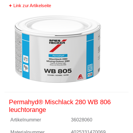
Link zur Artikelseite
Permahyd® Mischlack 280 WB 806
leuchtorange
Artikelnummer
36028060
Materialnummer
4025331470069