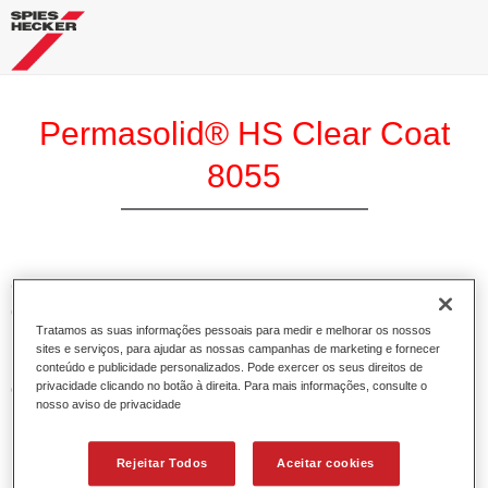
Permasolid® HS Clear Coat
8055
O Permasolid Verniz HS 8055 é um verniz 2K de alto teor
em sólidos e de elevado brilho adequado para reparação de
Tratamos as suas informações pessoais para medir e melhorar os nossos
painéis e pinturas gerais.
sites e serviços, para ajudar as nossas campanhas de marketing e fornecer
conteúdo e publicidade personalizados. Pode exercer os seus direitos de
privacidade clicando no botão à direita. Para mais informações, consulte o
Características do produto
nosso aviso de privacidade
Aplicação fácil e versátil em 1.5 demãos (preferencial) ou
2 demãos.
Oferece elevada estabilidade.
Rejeitar Todos
Aceitar cookies
Secagem em profundidade.