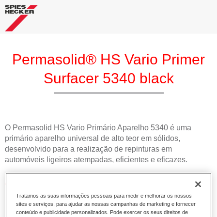
Permasolid® HS Vario Primer
Surfacer 5340 black
O Permasolid HS Vario Primário Aparelho 5340 é uma
primário aparelho universal de alto teor em sólidos,
desenvolvido para a realização de repinturas em
automóveis ligeiros atempadas, eficientes e eficazes.
Características do produto
Pode ser aplicado directamente a substratos de chapa
Tratamos as suas informações pessoais para medir e melhorar os nossos
sites e serviços, para ajudar as nossas campanhas de marketing e fornecer
nua e sobre os plásticos mais comuns encontrados em
conteúdo e publicidade personalizados. Pode exercer os seus direitos de
veículos ligeiros.