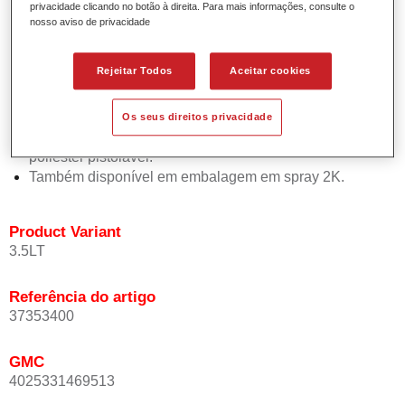
privacidade clicando no botão à direita. Para mais informações, consulte o
Pode ser utilizado como primário molhado-sobre-
nosso aviso de privacidade
molhado e como aparelho lixável.
Pode ser repintado rapidamente com todas as bases
Rejeitar Todos
Aceitar cookies
bicamada/esmaltes da Spies Hecker (em sistema
molhado-sobre-molhado).
Proporciona acabamento com muito boa resistência.
Os seus direitos privacidade
Solução de reparação antes da aplicação do betume
poliéster pistolável.
Também disponível em embalagem em spray 2K.
Product Variant
3.5LT
Referência do artigo
37353400
GMC
4025331469513