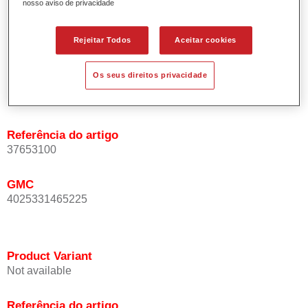
nosso aviso de privacidade
Oferece uma elevada cobertura.
Possui excelente estabilidade vertical.
Rejeitar Todos
Aceitar cookies
Possui excelentes propriedades de enchimento.
Os seus direitos privacidade
Product Variant
Not available
Referência do artigo
37653100
GMC
4025331465225
Product Variant
Not available
Referência do artigo