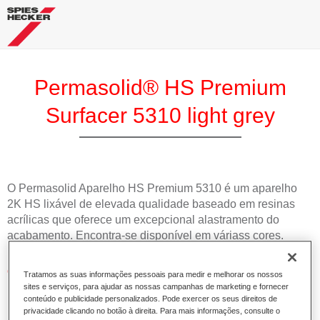
Permasolid® HS Premium
Surfacer 5310 light grey
O Permasolid Aparelho HS Premium 5310 é um aparelho
2K HS lixável de elevada qualidade baseado em resinas
acrílicas que oferece um excepcional alastramento do
acabamento. Encontra-se disponível em váriass cores.
Características do produto
Tratamos as suas informações pessoais para medir e melhorar os nossos
Oferece uma ampla gama de aplicações.
sites e serviços, para ajudar as nossas campanhas de marketing e fornecer
conteúdo e publicidade personalizados. Pode exercer os seus direitos de
Permite uma aplicação excelente e fiável.
privacidade clicando no botão à direita. Para mais informações, consulte o
Demonstra excelentes propriedades de lixagem.