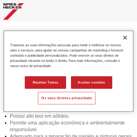
Permasolid® VHS Hardener
Tratamos as suas informações pessoais para medir e melhorar os nossos
3240 extra slow
sites e serviços, para ajudar as nossas campanhas de marketing e fornecer
conteúdo e publicidade personalizados. Pode exercer os seus direitos de
privacidade clicando no botão à direita. Para mais informações, consulte o
nosso aviso de privacidade
O Permasolid Endurecedor VHS 3240 extra lento permite
Rejeitar Todos
Aceitar cookies
uma óptima aplicação para os aparelhos Permasolid HS,
Permasolid Esmalte HS 275 e vernizes HS.
Os seus direitos privacidade
Características do produto
Possui alto teor em sólidos.
Permite uma aplicação económica e ambientalmente
responsável.
Adequado para a reparação de painéis e pinturas gerais