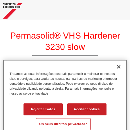
Permasolid® VHS Hardener
3230 slow
Tratamos as suas informações pessoais para medir e melhorar os nossos
O Permasolid Endurecedor VHS 3230 lento permite uma
sites e serviços, para ajudar as nossas campanhas de marketing e fornecer
óptima aplicação para os aparelhos Permasolid HS,
conteúdo e publicidade personalizados. Pode exercer os seus direitos de
privacidade clicando no botão à direita. Para mais informações, consulte o
Permasolid Esmalte HS 275 e vernizes HS.
nosso aviso de privacidade
Características do produto
Rejeitar Todos
Aceitar cookies
Possui alto teor em sólidos.
Permite uma aplicação económica e ambientalmente
responsável.
Os seus direitos privacidade
Adequado para a reparação de painéis e pinturas gerais