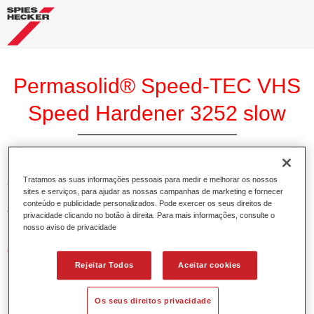
Permasolid® Speed-TEC VHS
Speed Hardener 3252 slow
Tratamos as suas informações pessoais para medir e melhorar os nossos
O Permasolid Speed-TEC Endurecedor VHS Rápido 3250
sites e serviços, para ajudar as nossas campanhas de marketing e fornecer
lento é um endurecedor especial para o Permasolid Speed-
conteúdo e publicidade personalizados. Pode exercer os seus direitos de
TEC Verniz Rápido HS 8800.
privacidade clicando no botão à direita. Para mais informações, consulte o
nosso aviso de privacidade
Características do produto
Adequado para uma secagem ao ar ou forçada a altas
Rejeitar Todos
Aceitar cookies
temperaturas.
Os seus direitos privacidade