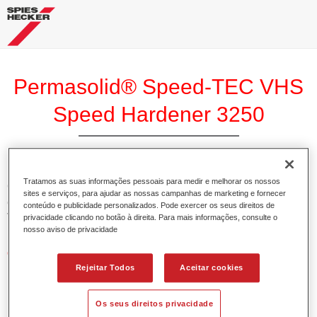
Permasolid® Speed-TEC VHS
Speed Hardener 3250
Tratamos as suas informações pessoais para medir e melhorar os nossos
O Permasolid Speed-TEC Endurecedor VHS Rápido 3250
sites e serviços, para ajudar as nossas campanhas de marketing e fornecer
é um endurecedor especial para o Permasolid Speed-TEC
conteúdo e publicidade personalizados. Pode exercer os seus direitos de
Verniz Rápido HS 8800.
privacidade clicando no botão à direita. Para mais informações, consulte o
nosso aviso de privacidade
Características do produto
Adequado para temperaturas normais ao ar ou com
Rejeitar Todos
Aceitar cookies
secagem forçada.
Os seus direitos privacidade