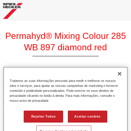
Permahyd® Mixing Colour 285
WB 897 diamond red
A Base Permahyd 285 Perlado é adequada para utilização
Tratamos as suas informações pessoais para medir e melhorar os nossos
com Permahyd Base Bicamada Nacarada 285, um sistema
sites e serviços, para ajudar as nossas campanhas de marketing e fornecer
de base bicamada aquosa de alta qualidade. Está baseada
conteúdo e publicidade personalizados. Pode exercer os seus direitos de
privacidade clicando no botão à direita. Para mais informações, consulte o
numa tecnologia especial de dispersão de poliuretano para
nosso aviso de privacidade
cores sólidas e de efeitos.
Rejeitar Todos
Aceitar cookies
Características do produto
Permite uma aplicação simples e rápida numa operação
de 1.5 demãos.