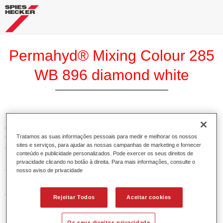
Permahyd® Mixing Colour 285
WB 896 diamond white
A Base Permahyd 285 Perlado é adequada para utilização
com Permahyd Base Bicamada Nacarada 285, um sistema
Tratamos as suas informações pessoais para medir e melhorar os nossos
sites e serviços, para ajudar as nossas campanhas de marketing e fornecer
de base bicamada aquosa de alta qualidade. Está baseada
conteúdo e publicidade personalizados. Pode exercer os seus direitos de
numa tecnologia especial de dispersão de poliuretano para
privacidade clicando no botão à direita. Para mais informações, consulte o
cores sólidas e de efeitos.
nosso aviso de privacidade
Características do produto
Rejeitar Todos
Aceitar cookies
Permite uma aplicação simples e rápida numa operação
de 1.5 demãos.
Os seus direitos privacidade