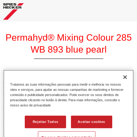
Permahyd® Mixing Colour 285
WB 893 blue pearl
A Base Permahyd 285 Perlado é adequada para utilização
Tratamos as suas informações pessoais para medir e melhorar os nossos
com Permahyd Base Bicamada Nacarada 285, um sistema
sites e serviços, para ajudar as nossas campanhas de marketing e fornecer
de base bicamada aquosa de alta qualidade. Está baseada
conteúdo e publicidade personalizados. Pode exercer os seus direitos de
privacidade clicando no botão à direita. Para mais informações, consulte o
numa tecnologia especial de dispersão de poliuretano para
nosso aviso de privacidade
cores sólidas e de efeitos.
Rejeitar Todos
Aceitar cookies
Características do produto
Permite uma aplicação simples e rápida numa operação
de 1.5 demãos.