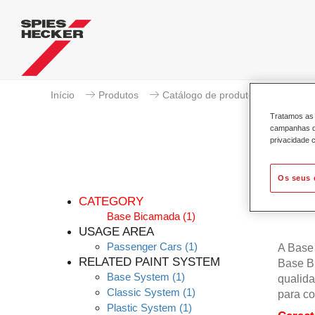
Início
Produtos
Catálogo de produtos
Base B
Tratamos as 
campanhas de
privacidade c
Os seus 
CATEGORY
Base Bicamada
(1)
USAGE AREA
Passenger Cars
(1)
A Base
RELATED PAINT SYSTEM
Base B
Base System
(1)
qualida
Classic System
(1)
para co
Plastic System
(1)