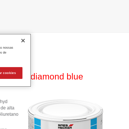
as nossas
os de
ar cookies
WB 885 diamond blue
ahyd
de alta
liuretano