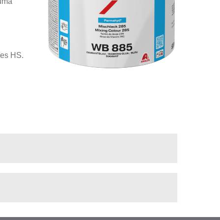
numa
zes HS.