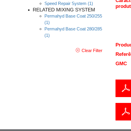
Caract
Speed Repair System
(1)
produ
RELATED MIXING SYSTEM
Permahyd Base Coat 250/255
(1)
Permahyd Base Coat 280/285
(1)
Produc
Clear Filter
Referê
GMC