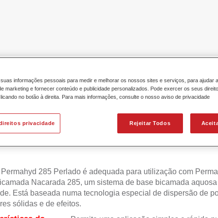
icamada
Permahyd® Mixing Colour 285 WB 885 diamond blue
suas informações pessoais para medir e melhorar os nossos sites e serviços, para ajudar 
 marketing e fornecer conteúdo e publicidade personalizados. Pode exercer os seus direit
licando no botão à direita. Para mais informações, consulte o nosso aviso de privacidade
direitos privacidade
Rejeitar Todos
Aceit
Permahyd® Mixing Colour 285 
 Permahyd 285 Perlado é adequada para utilização com Perm
icamada Nacarada 285, um sistema de base bicamada aquosa 
de. Está baseada numa tecnologia especial de dispersão de po
res sólidas e de efeitos.