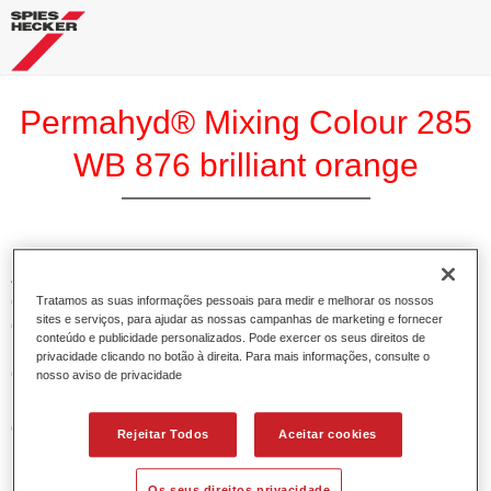
Permahyd® Mixing Colour 285
WB 876 brilliant orange
A Base Permahyd 285 Perlado é adequada para utilização
com Permahyd Base Bicamada Nacarada 285, um sistema
Tratamos as suas informações pessoais para medir e melhorar os nossos
sites e serviços, para ajudar as nossas campanhas de marketing e fornecer
de base bicamada aquosa de alta qualidade. Está baseada
conteúdo e publicidade personalizados. Pode exercer os seus direitos de
numa tecnologia especial de dispersão de poliuretano para
privacidade clicando no botão à direita. Para mais informações, consulte o
cores sólidas e de efeitos.
nosso aviso de privacidade
Características do produto
Rejeitar Todos
Aceitar cookies
Permite uma aplicação simples e rápida numa operação
de 1.5 demãos.
Os seus direitos privacidade