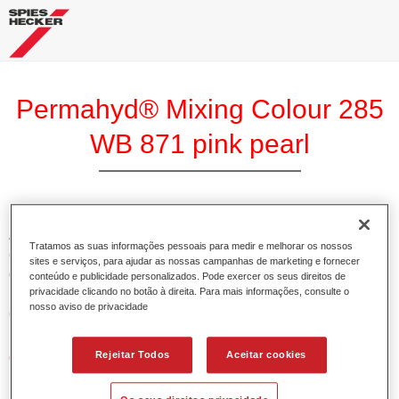
Permahyd® Mixing Colour 285
WB 871 pink pearl
A Base Permahyd 285 Perlado é adequada para utilização
Tratamos as suas informações pessoais para medir e melhorar os nossos
com Permahyd Base Bicamada Nacarada 285, um sistema
sites e serviços, para ajudar as nossas campanhas de marketing e fornecer
de base bicamada aquosa de alta qualidade. Está baseada
conteúdo e publicidade personalizados. Pode exercer os seus direitos de
privacidade clicando no botão à direita. Para mais informações, consulte o
numa tecnologia especial de dispersão de poliuretano para
nosso aviso de privacidade
cores sólidas e de efeitos.
Rejeitar Todos
Aceitar cookies
Características do produto
Permite uma aplicação simples e rápida numa operação
de 1.5 demãos.